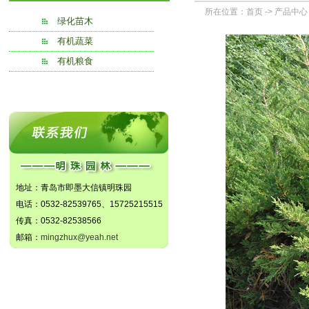
所在位置：
首页
->
产品中心
绿化苗木
有机蔬菜
有机粮食
地址：青岛市即墨大信镇明珠园
电话：0532-82539765、15725215515
传真：0532-82538566
邮箱：
mingzhux@yeah.net