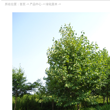
所在位置：
首页
->
产品中心
->
绿化苗木
->