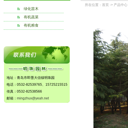
所在位置：
首页
->
产品中心
绿化苗木
有机蔬菜
有机粮食
地址：青岛市即墨大信镇明珠园
电话：0532-82539765、15725215515
传真：0532-82538566
邮箱：
mingzhux@yeah.net