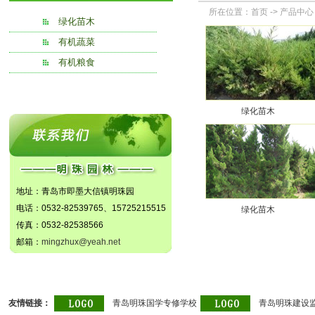
所在位置：
首页
->
产品中心
绿化苗木
有机蔬菜
有机粮食
绿化苗木
地址：青岛市即墨大信镇明珠园
电话：0532-82539765、15725215515
绿化苗木
传真：0532-82538566
邮箱：
mingzhux@yeah.net
友情链接：
青岛明珠国学专修学校
青岛明珠建设