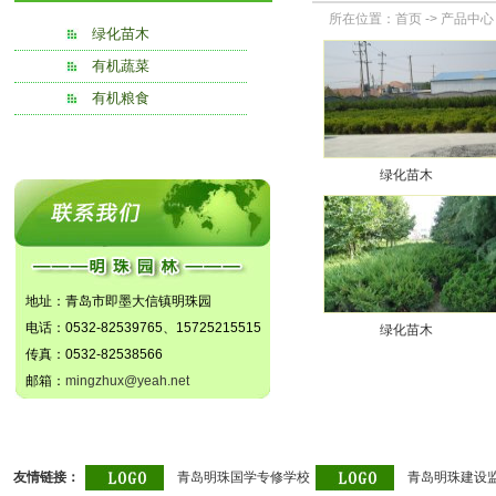
所在位置：
首页
->
产品中心
绿化苗木
有机蔬菜
有机粮食
绿化苗木
地址：青岛市即墨大信镇明珠园
电话：0532-82539765、15725215515
绿化苗木
传真：0532-82538566
邮箱：
mingzhux@yeah.net
友情链接：
青岛明珠国学专修学校
青岛明珠建设